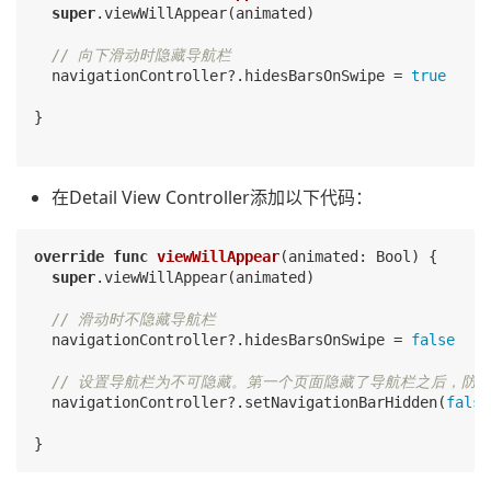
super
.viewWillAppear(animated)

// 向下滑动时隐藏导航栏
  navigationController?.hidesBarsOnSwipe = 
true
}

在Detail View Controller添加以下代码：
override
func
viewWillAppear
(animated: Bool)
{

super
.viewWillAppear(animated)

// 滑动时不隐藏导航栏
  navigationController?.hidesBarsOnSwipe = 
false
// 设置导航栏为不可隐藏。第一个页面隐藏了导航栏之后，防
  navigationController?.setNavigationBarHidden(
false