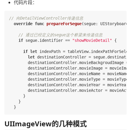
代码片段：
// 向DetailViewController传递信息
override
func
prepareForSegue
(segue: UIStoryboardS
// 通过已经定义的segue这个桥梁来传递信息
if
 segue.identifier == 
"showMovieDetail"
 {

if
let
 indexPath = tableView.indexPathForSelec
let
 destinationController = segue.destinatio
        destinationController.movieBackgroudImage = 
        destinationController.movieImage = movieImag
        destinationController.movieName = movieNames
        destinationController.movieType = movieTypes
        destinationController.movieYear = movieYears
        destinationController.movieActor = movieActo
      }

    }

UIImageView的几种模式