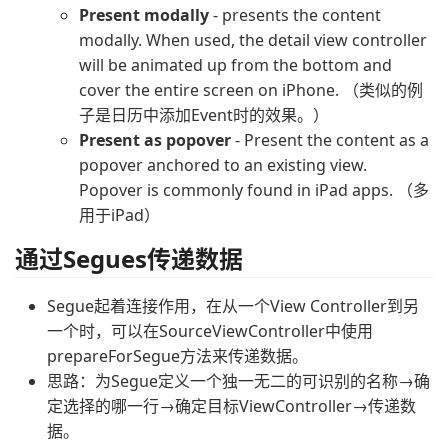
Present modally
- presents the content
modally. When used, the detail view controller
will be animated up from the bottom and
cover the entire screen on iPhone. （类似的例
子是日历中添加Event时的效果。）
Present as popover
- Present the content as a
popover anchored to an existing view.
Popover is commonly found in iPad apps. （多
用于iPad）
通过Segues传递数据
Segue起着连接作用，在从一个View Controller到另
一个时，可以在SourceViewController中使用
prepareForSegue方法来传递数据。
思路：为Segue定义一个独一无二的可识别的名称→确
定选择的哪一行→确定目标ViewController→传递数
据。