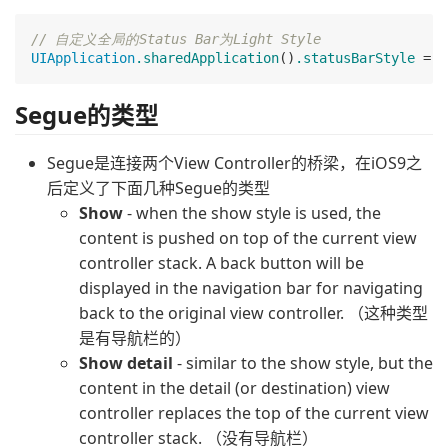
// 自定义全局的Status Bar为Light Style
UIApplication
.sharedApplication
()
.statusBarStyle
 = 
.
Segue的类型
Segue是连接两个View Controller的桥梁，在iOS9之
后定义了下面几种Segue的类型
Show
- when the show style is used, the
content is pushed on top of the current view
controller stack. A back button will be
displayed in the navigation bar for navigating
back to the original view controller. （这种类型
是有导航栏的）
Show detail
- similar to the show style, but the
content in the detail (or destination) view
controller replaces the top of the current view
controller stack. （没有导航栏）