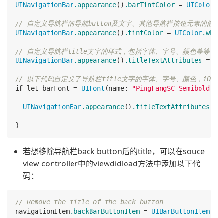
UINavigationBar
.appearance
()
.barTintColor
 = 
UIColor
(
// 自定义导航栏的导航button及文字、其他导航栏按钮元素的颜
UINavigationBar
.appearance
()
.tintColor
 = 
UIColor
.whi
// 自定义导航栏title文字的样式，包括字体、字号、颜色等等
UINavigationBar
.appearance
()
.titleTextAttributes
 = [
// 以下代码自定义了导航栏title文字的字体、字号、颜色，iOS SDK
if
 let barFont = 
UIFont
(name: 
"PingFangSC-Semibold"
,
UINavigationBar
.appearance
()
.titleTextAttributes
 =
若想移除导航栏back button后的title，可以在souce
view controller中的viewdidload方法中添加以下代
码：
// Remove the title of the back button 
navigationItem
.backBarButtonItem
 = 
UIBarButtonItem
(t