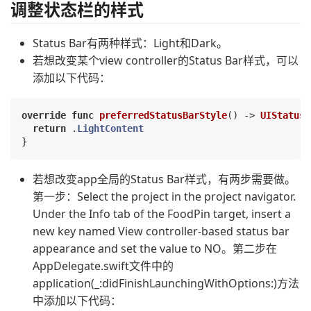
调整状态栏的样式
Status Bar有两种样式：Light和Dark。
若想改变某个view controller的Status Bar样式，可以
添加以下代码：
override
func
preferredStatusBarStyle
()
 -> 
UIStatusB
return
 .
LightContent
若想改变app全局的Status Bar样式，有两步需要做。
第一步：Select the project in the project navigator.
Under the Info tab of the FoodPin target, insert a
new key named View controller-based status bar
appearance and set the value to NO。第二步在
AppDelegate.swift文件中的
application(_:didFinishLaunchingWithOptions:)方法
中添加以下代码：